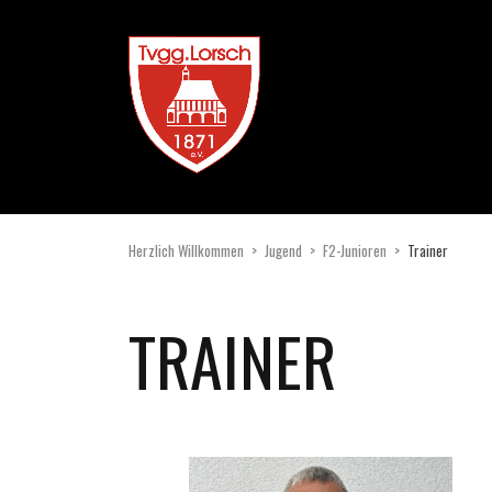
Herzlich Willkommen
>
Jugend
>
F2-Junioren
>
Trainer
TRAINER