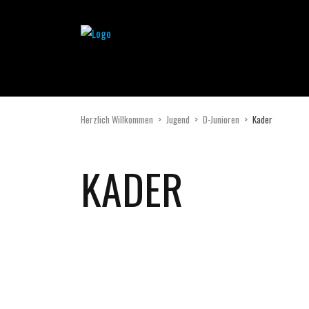
Herzlich Willkommen
>
Jugend
>
D-Junioren
>
Kader
KADER