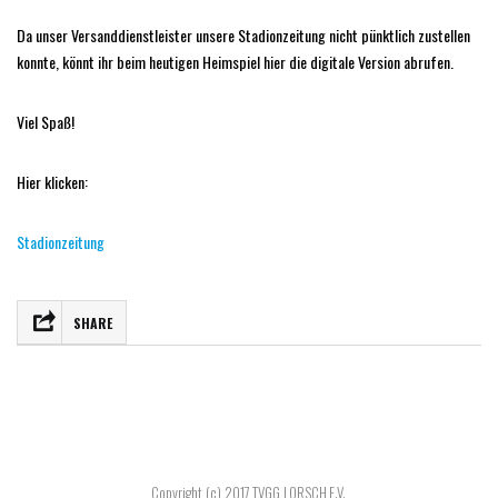
Da unser Versanddienstleister unsere Stadionzeitung nicht pünktlich zustellen
konnte, könnt ihr beim heutigen Heimspiel hier die digitale Version abrufen.
Viel Spaß!
Hier klicken:
Stadionzeitung
SHARE
FACEBOOK
TWITTER
TEILEN
Copyright (c) 2017 TVGG LORSCH E.V.