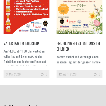
Fußball in Lorsch! ❤️
VATERTAG IM EHLRIED!
FRÜHLINGSFEST BEI UNS IM
EHLRIED
Am 14.05. ab 11:30 Uhr wartet ein
voller Tag mit Livemusik, kühlen
Kommt vorbei und verbringt einen
Getränken und leckerem Essen auf
schönen Tag mit der ganzen Familie!
euch. Für die Kids ist natürlich auch
☀️⚽️ Euch erwarten Spielstationen
gesorgt. Kommt vorbei, bringt eure
für Kinder, leckeres Essen &
3. Mai 2026
0
12. April 2026
0
Freunde mit und feiert mit uns! ❤️
Getränke, tolle Verkaufsstände und
vieles mehr Sonntag, 19. April ab
12:30 Uhr Sportgelände im Ehlried,
Lorsch Highlight: Heimspiel unserer
1. Mannschaft Wir freuen uns auf
euch!