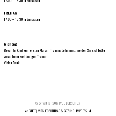
17:00 – 18:30 in Einhausen
FREITAG
17:00 – 18:30 in Einhausen
Wichtig!
Bevor Ihr Kind zum ersten Mal am Training teilnimmt, melden Sie sich bitte
vorab beim zuständigen Trainer.
Vielen Dank!
Copyright (c) 2017 TVGG LORSCH E.V.
ANFAHRT
|
MITGLIEDSBEITRAG & SATZUNG
|
IMPRESSUM