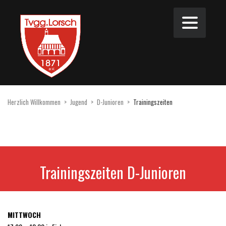
Herzlich Willkommen
>
Jugend
>
D-Junioren
>
Trainingszeiten
Trainingszeiten D-Junioren
MITTWOCH